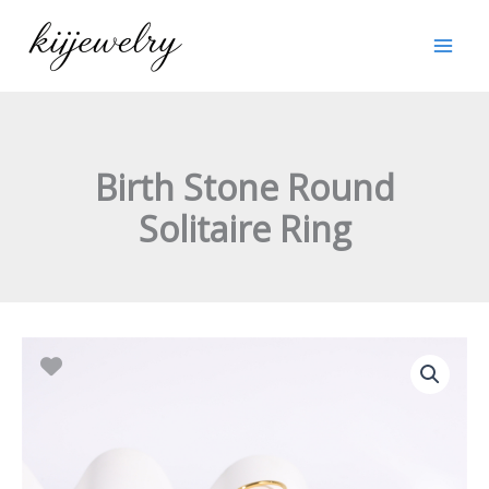
跳
至
内
容
Birth Stone Round
Solitaire Ring
Birth
Stone
Round
Solitaire
Ring
数
量