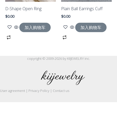
D-Shape Open Ring
Plain Ball Earrings Cuff
$
0.00
$
0.00
加入购物车
加入购物车
copyright © 2009-2026 by KIIJEWELRY inc.
User agreement | Privacy Policy | Contact us