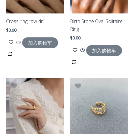
Cross ring row drill
Birth Stone Oval Solitaire
Ring
$
0.00
$
0.00
加入购物车
加入购物车