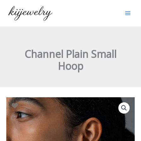
跳
至
内
容
Channel Plain Small
Hoop
Channel
Plain
Small
Hoop
数
量