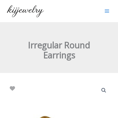
跳
至
内
容
Irregular Round
Earrings
Irregular
Round
Earrings
数
量