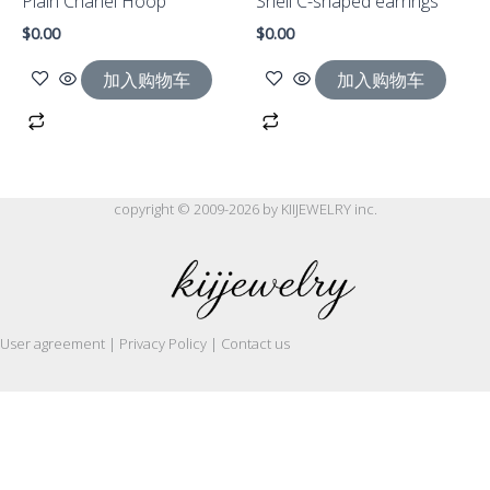
Plain Chanel Hoop
Shell C-shaped earrings
$
0.00
$
0.00
加入购物车
加入购物车
copyright © 2009-2026 by KIIJEWELRY inc.
User agreement | Privacy Policy | Contact us