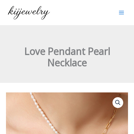
跳
至
内
容
Love Pendant Pearl
Necklace
Love
Pendant
Pearl
Necklace
数
量