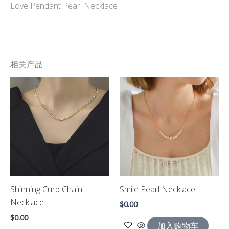
Love Pendant Pearl Necklace
相关产品
Shinning Curb Chain
Smile Pearl Necklace
Necklace
$
0.00
$
0.00
加入购物车