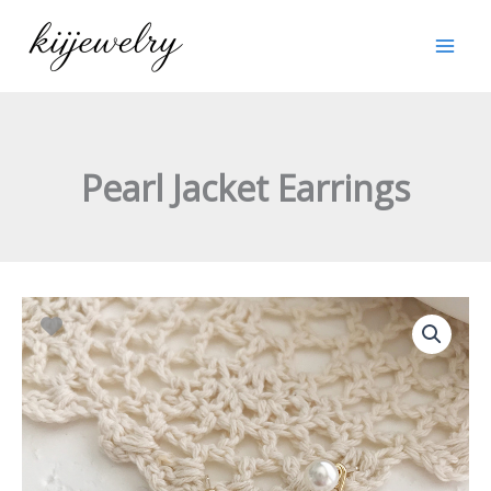
跳
至
内
容
Pearl Jacket Earrings
Pearl
Jacket
Earrings
数
量