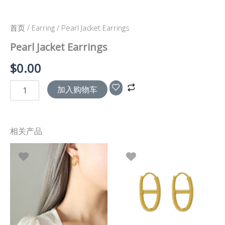
首页
/
Earring
/ Pearl Jacket Earrings
Pearl Jacket Earrings
$
0.00
加入购物车
相关产品