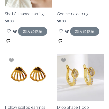
Shell C-shaped earrings
Geometric earring
$
0.00
$
0.00
加入购物车
加入购物车
Hollow scallop earrings
Drop Shape Hoop