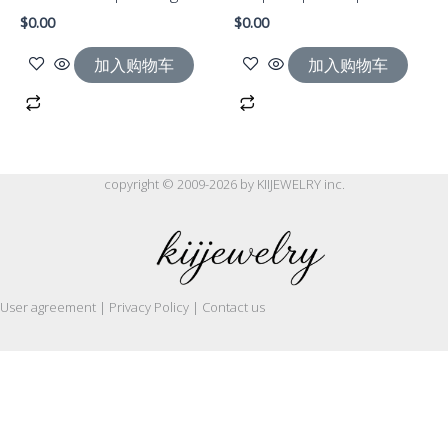
$
0.00
$
0.00
加入购物车
加入购物车
copyright © 2009-2026 by KIIJEWELRY inc.
User agreement | Privacy Policy | Contact us