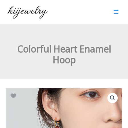
跳
至
内
容
Colorful Heart Enamel
Hoop
Colorful
Heart
Enamel
Hoop
数
量