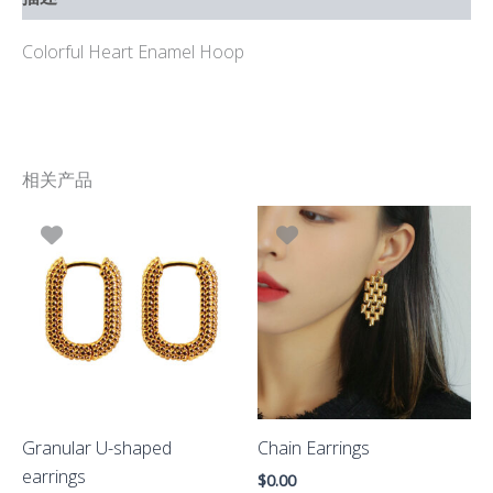
Colorful Heart Enamel Hoop
相关产品
Granular U-shaped
Chain Earrings
earrings
$
0.00